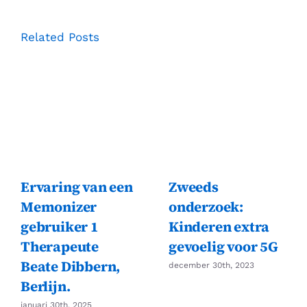
Upper
Tribunaal
Related Posts
vereist
dat
de
raad
EHCP
beveiligt
voor
studenten
die
overgevoelig
zijn
Ervaring van een
Zweeds
voor
Memonizer
onderzoek:
Wi-
gebruiker 1
Kinderen extra
Fi-
signalen
Therapeute
gevoelig voor 5G
Beate Dibbern,
december 30th, 2023
Berlijn.
januari 30th, 2025