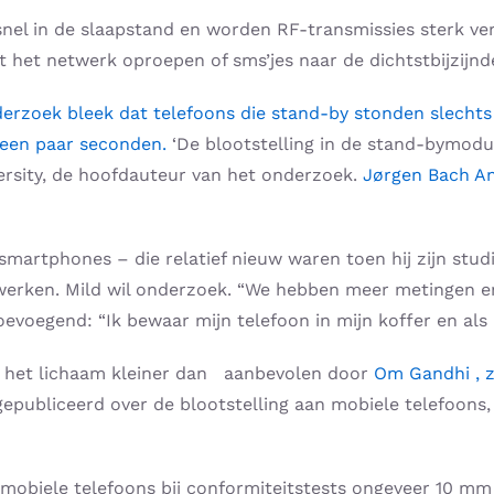
 snel in de slaapstand en worden RF-transmissies sterk ver
at het netwerk oproepen of sms’jes naar de dichtstbijzij
erzoek bleek dat telefoons die stand-by stonden slechts
r een paar seconden.
‘De blootstelling in de stand-bymod
sity, de hoofdauteur van het onderzoek.
Jørgen Bach A
martphones – die relatief nieuw waren toen hij zijn stu
 werken. Mild wil onderzoek. “We hebben meer metingen e
 toevoegend: “Ik bewaar mijn telefoon in mijn koffer en als
tot het lichaam kleiner dan aanbevolen door
Om Gandhi , z
n gepubliceerd over de blootstelling aan mobiele telefoon
 mobiele telefoons bij conformiteitstests ongeveer 10 m