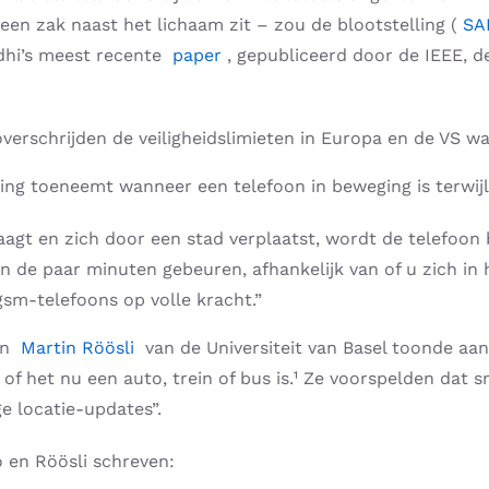
een zak naast het lichaam zit – zou de blootstelling (
SA
andhi’s meest recente
paper
, gepubliceerd door de IEEE, de 
overschrijden de veiligheidslimieten in Europa en de VS 
ing toeneemt wanneer een telefoon in beweging is terwijl
aagt ​​en zich door een stad verplaatst, wordt de telefoo
in de paar minuten gebeuren, afhankelijk van of u zich in 
sm-telefoons op volle kracht.”
 en
Martin Röösli
van de Universiteit van Basel toonde aan
of het nu een auto, trein of bus is.¹ Ze voorspelden dat 
e locatie-updates”.
 en Röösli schreven: