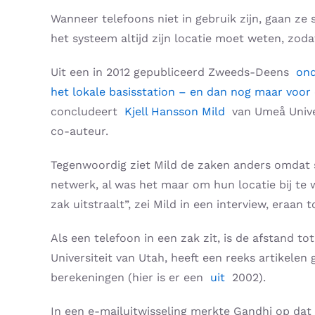
Wanneer telefoons niet in gebruik zijn, gaan ze
het systeem altijd zijn locatie moet weten, zod
Uit een in 2012 gepubliceerd Zweeds-Deens
ond
het lokale basisstation – en dan nog maar voo
concludeert
Kjell Hansson Mild
van Umeå Univer
co-auteur.
Tegenwoordig ziet Mild de zaken anders omdat s
netwerk, al was het maar om hun locatie bij te
zak uitstraalt”, zei Mild in een interview, eraan
Als een telefoon in een zak zit, is de afstand 
Universiteit van Utah, heeft een reeks artikele
berekeningen (hier is er een
uit
2002).
In een e-mailuitwisseling merkte Gandhi op dat