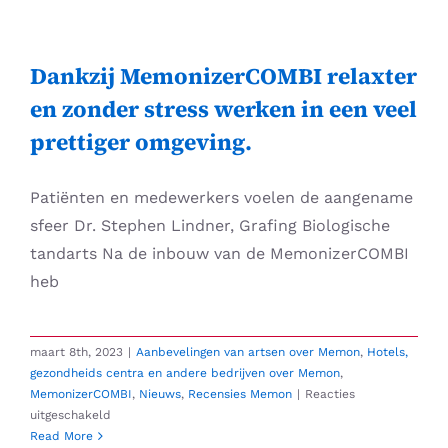
Skip
to
content
Dankzij MemonizerCOMBI relaxter
en zonder stress werken in een veel
prettiger omgeving.
Patiënten en medewerkers voelen de aangename
sfeer Dr. Stephen Lindner, Grafing Biologische
tandarts Na de inbouw van de MemonizerCOMBI
heb
maart 8th, 2023
|
Aanbevelingen van artsen over Memon
,
Hotels,
gezondheids centra en andere bedrijven over Memon
,
MemonizerCOMBI
,
Nieuws
,
Recensies Memon
|
Reacties
voor
uitgeschakeld
Dankzij
Read More