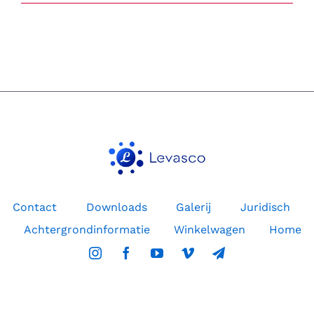
MemonizerCOMBI
relaxter
en
zonder
stress
werken
in
een
veel
prettiger
omgeving.
Contact
Downloads
Galerij
Juridisch
Achtergrondinformatie
Winkelwagen
Home