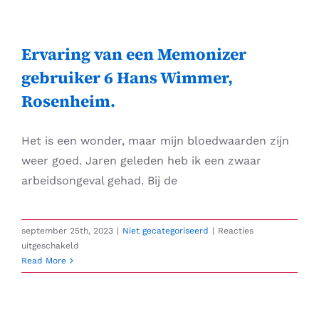
Skip
to
content
Ervaring van een Memonizer
gebruiker 6 Hans Wimmer,
Rosenheim.
Het is een wonder, maar mijn bloedwaarden zijn
weer goed. Jaren geleden heb ik een zwaar
arbeidsongeval gehad. Bij de
september 25th, 2023
|
Niet gecategoriseerd
|
Reacties
voor
uitgeschakeld
Ervaring
Read More
van
een
Memonizer