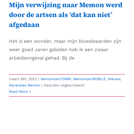
gebruiker
Mijn verwijzing naar Memon werd
6
door de artsen als ‘dat kan niet’
Hans
Wimmer,
afgedaan
Rosenheim.
Het is een wonder, maar mijn bloedwaarden zijn
weer goed Jaren geleden heb ik een zwaar
arbeidsongeval gehad. Bij de
maart 8th, 2022
|
MemonizerCOMBI
,
MemonizerMOBILE
,
Nieuws
,
voor
Recensies Memon
|
Reacties uitgeschakeld
Mijn
Read More
verwijzing
naar
Memon
werd
door
de