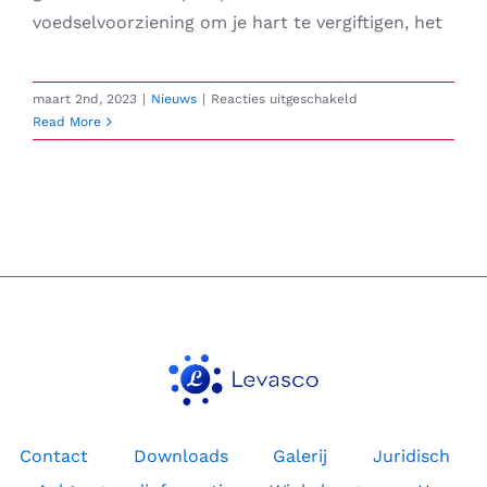
voedselvoorziening om je hart te vergiftigen, het
voor
maart 2nd, 2023
|
Nieuws
|
Reacties uitgeschakeld
WEF
Read More
wil
het
menselijk
ras
lobotomiseren
om
6G-
antennes
te
worden
Contact
Downloads
Galerij
Juridisch