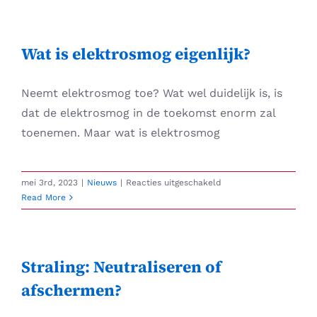
Skip
to
content
Wat is elektrosmog eigenlijk?
Neemt elektrosmog toe? Wat wel duidelijk is, is
dat de elektrosmog in de toekomst enorm zal
toenemen. Maar wat is elektrosmog
voor
mei 3rd, 2023
|
Nieuws
|
Reacties uitgeschakeld
Wat
Read More
is
elektrosmog
eigenlijk?
Straling: Neutraliseren of
afschermen?