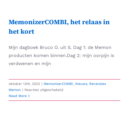
Skip
to
content
MemonizerCOMBI, het relaas in
het kort
Mijn dagboek Bruco O. uit S. Dag 1: de Memon
producten komen binnen.Dag 2: mijn oorpijn is
verdwenen en mijn
oktober 13th, 2022
|
MemonizerCOMBI
,
Nieuws
,
Recensies
voor
Memon
|
Reacties uitgeschakeld
MemonizerCOMBI,
Read More
het
relaas
in
het
kort