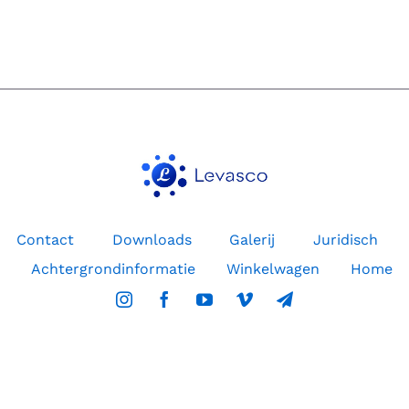
de
praktijk
met
MemonizerCOMBI
Contact
Downloads
Galerij
Juridisch
Achtergrondinformatie
Winkelwagen
Home