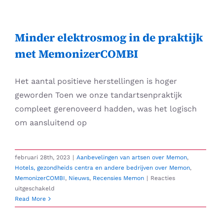
Skip
to
content
Minder elektrosmog in de praktijk
met MemonizerCOMBI
Het aantal positieve herstellingen is hoger
geworden Toen we onze tandartsenpraktijk
compleet gerenoveerd hadden, was het logisch
om aansluitend op
februari 28th, 2023
|
Aanbevelingen van artsen over Memon
,
Hotels, gezondheids centra en andere bedrijven over Memon
,
MemonizerCOMBI
,
Nieuws
,
Recensies Memon
|
Reacties
voor
uitgeschakeld
Minder
Read More
elektrosmog
in