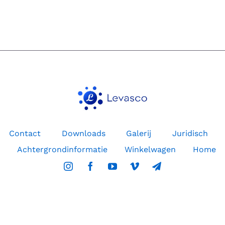
technologische
gevolgen
van
straling
van
mobiele
telefoons
benoemt
risico’s
en
alternatieven
Contact
Downloads
Galerij
Juridisch
Achtergrondinformatie
Winkelwagen
Home