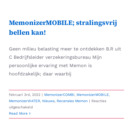
Skip
to
content
MemonizerMOBILE; stralingsvrij
bellen kan!
Geen milieu belasting meer te ontdekken B.R uit
C Bedrijfsleider verzekeringsbureau Mijn
persoonlijke ervaring met Memon is
hoofdzakelijk; daar waarbij
februari 3rd, 2022
|
MemonizerCOMBI
,
MemonizerMOBILE
,
MemonizerWATER
,
Nieuws
,
Recensies Memon
|
Reacties
voor
uitgeschakeld
MemonizerMOBILE;
Read More
stralingsvrij
bellen
kan!