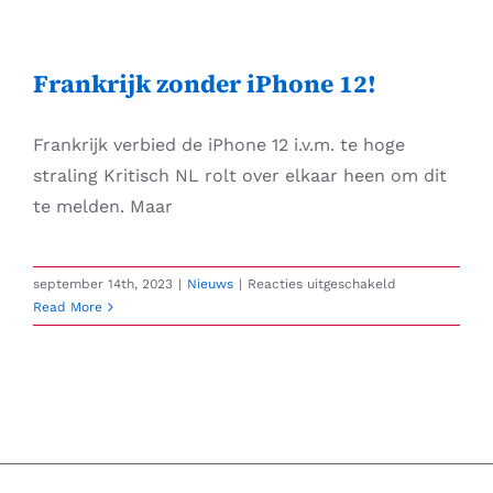
Skip
to
content
Frankrijk zonder iPhone 12!
Frankrijk verbied de iPhone 12 i.v.m. te hoge
straling Kritisch NL rolt over elkaar heen om dit
te melden. Maar
voor
september 14th, 2023
|
Nieuws
|
Reacties uitgeschakeld
Frankrijk
Read More
zonder
iPhone
12!