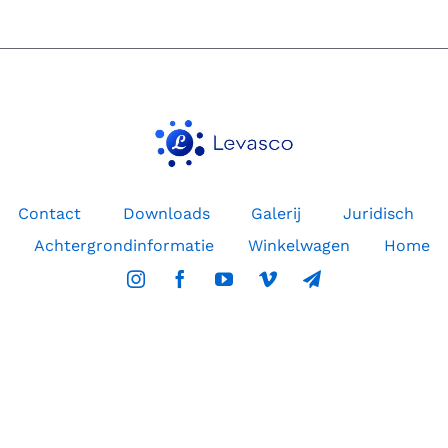
voor
hoogwaardige
wijnen!
Contact
Downloads
Galerij
Juridisch
Achtergrondinformatie
Winkelwagen
Home