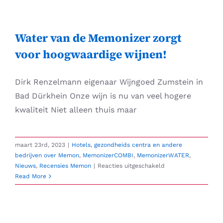
Skip
to
content
Water van de Memonizer zorgt
voor hoogwaardige wijnen!
Dirk Renzelmann eigenaar Wijngoed Zumstein in
Bad Dürkhein Onze wijn is nu van veel hogere
kwaliteit Niet alleen thuis maar
maart 23rd, 2023
|
Hotels, gezondheids centra en andere
bedrijven over Memon
,
MemonizerCOMBI
,
MemonizerWATER
,
voor
Nieuws
,
Recensies Memon
|
Reacties uitgeschakeld
Water
Read More
van
de
Memonizer
zorgt