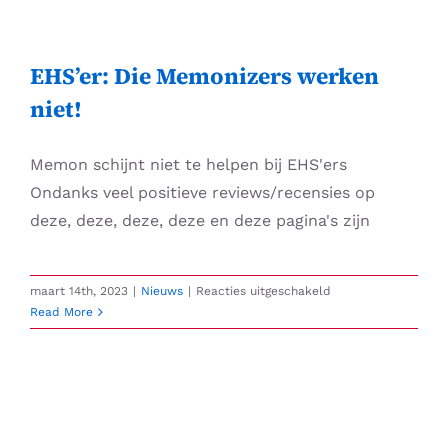
Skip
to
content
EHS’er: Die Memonizers werken
niet!
Memon schijnt niet te helpen bij EHS'ers
Ondanks veel positieve reviews/recensies op
deze, deze, deze, deze en deze pagina's zijn
voor
maart 14th, 2023
|
Nieuws
|
Reacties uitgeschakeld
EHS’er:
Read More
Die
Memonizers
werken
niet!