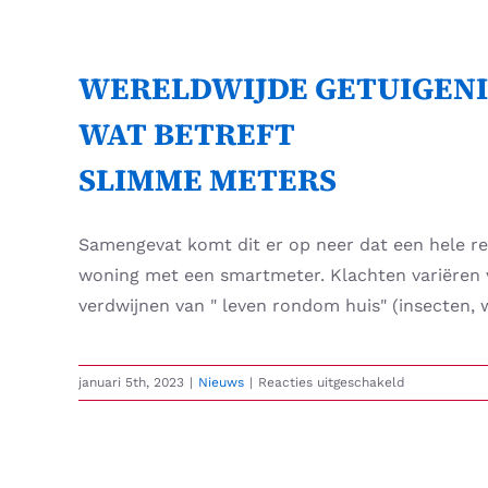
Skip
to
content
WERELDWIJDE GETUIGENI
WAT BETREFT
SLIMME METERS
Samengevat komt dit er op neer dat een hele re
woning met een smartmeter. Klachten variëren v
verdwijnen van " leven rondom huis" (insecten, 
voor
januari 5th, 2023
|
Nieuws
|
Reacties uitgeschakeld
WERELDWIJ
GETUIGENIS
WAT
BETREFT