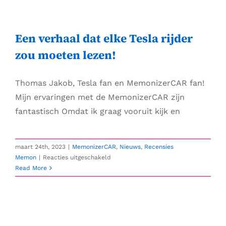
Skip
to
content
Een verhaal dat elke Tesla rijder
zou moeten lezen!
Thomas Jakob, Tesla fan en MemonizerCAR fan!
Mijn ervaringen met de MemonizerCAR zijn
fantastisch Omdat ik graag vooruit kijk en
maart 24th, 2023
|
MemonizerCAR
,
Nieuws
,
Recensies
voor
Memon
|
Reacties uitgeschakeld
Een
Read More
verhaal
dat
elke
Tesla
rijder