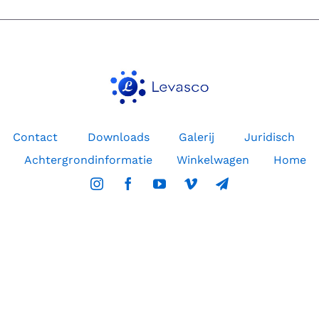
zou
moeten
lezen!
Contact
Downloads
Galerij
Juridisch
Achtergrondinformatie
Winkelwagen
Home