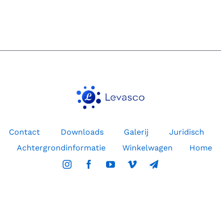
de
MemonizerCAR
heb,
is
dat
tot
mijn
grote
verbazing
helemaal
veranderd
Contact
Downloads
Galerij
Juridisch
Achtergrondinformatie
Winkelwagen
Home