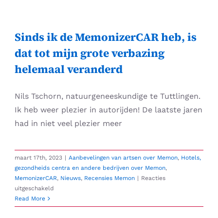
Skip
to
content
Sinds ik de MemonizerCAR heb, is
dat tot mijn grote verbazing
helemaal veranderd
Nils Tschorn, natuurgeneeskundige te Tuttlingen.
Ik heb weer plezier in autorijden! De laatste jaren
had in niet veel plezier meer
maart 17th, 2023
|
Aanbevelingen van artsen over Memon
,
Hotels,
gezondheids centra en andere bedrijven over Memon
,
MemonizerCAR
,
Nieuws
,
Recensies Memon
|
Reacties
voor
uitgeschakeld
Sinds
Read More
ik