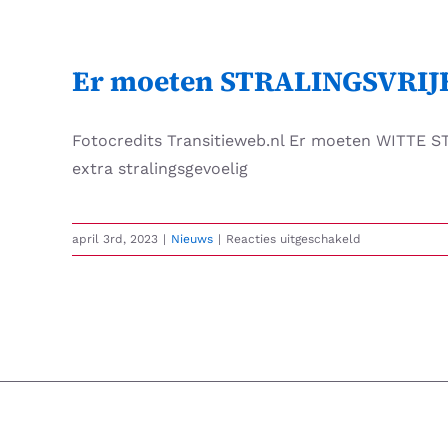
Skip
to
content
Er moeten STRALINGSVRIJE
Fotocredits Transitieweb.nl Er moeten WITTE S
extra stralingsgevoelig
voor
april 3rd, 2023
|
Nieuws
|
Reacties uitgeschakeld
Er
moeten
STRALINGSVR
ZONES
komen
in
Nederland!