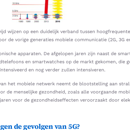
jd wijzen op een duidelijk verband tussen hoogfrequente 
oor de vorige generaties mobiele communicatie (2G, 3G e
onische apparaten. De afgelopen jaren zijn naast de smar
ofdtelefoons en smartwatches op de markt gekomen, die 
tensiveerd en nog verder zullen intensiveren.
an het mobiele netwerk neemt de blootstelling aan strali
oor de menselijke gezondheid, zoals alle voorgaande mob
aren voor de gezondheidseffecten veroorzaakt door elek
gen de gevolgen van 5G?