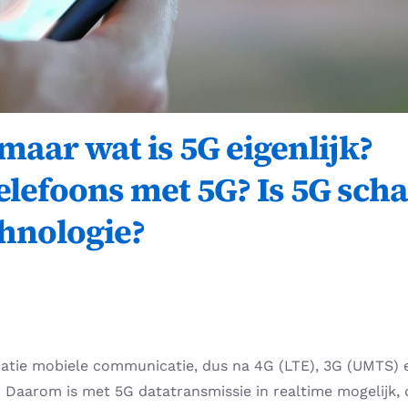
 maar wat is 5G eigenlijk?
efoons met 5G? Is 5G schade
hnologie?
eratie mobiele communicatie, dus na 4G (LTE), 3G (UMTS) 
Daarom is met 5G datatransmissie in realtime mogelijk, d