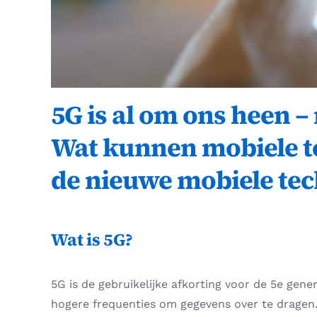
5G is al om ons heen –
Wat kunnen mobiele tel
de nieuwe mobiele tec
Wat is 5G?
5G is de gebruikelijke afkorting voor de 5e gen
hogere frequenties om gegevens over te dragen. 