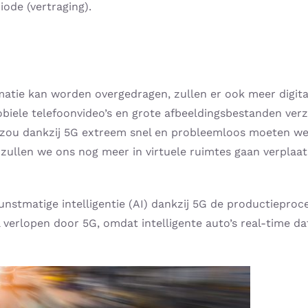
ode (vertraging).
atie kan worden overgedragen, zullen er ook meer digital
obiele telefoonvideo’s en grote afbeeldingsbestanden ver
er zou dankzij 5G extreem snel en probleemloos moeten 
zullen we ons nog meer in virtuele ruimtes gaan verplaats
unstmatige intelligentie (AI) dankzij 5G de productiepro
 verlopen door 5G, omdat intelligente auto’s real-time d