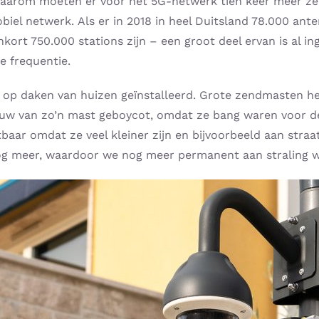
k. Daarom moeten er voor het 5G-netwerk tien keer meer
biel netwerk. Als er in 2018 in heel Duitsland 78.000 an
kort 750.000 stations zijn – een groot deel ervan is al i
e frequentie.
jk op daken van huizen geïnstalleerd. Grote zendmasten h
w van zo’n mast geboycot, omdat ze bang waren voor de 
tbaar omdat ze veel kleiner zijn en bijvoorbeeld aan str
g meer, waardoor we nog meer permanent aan straling w