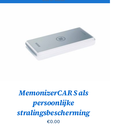
Gewaardeerd
QUICK VIEW
5.00
uit 5
MemonizerCAR S als
persoonlijke
stralingsbescherming
€
0.00