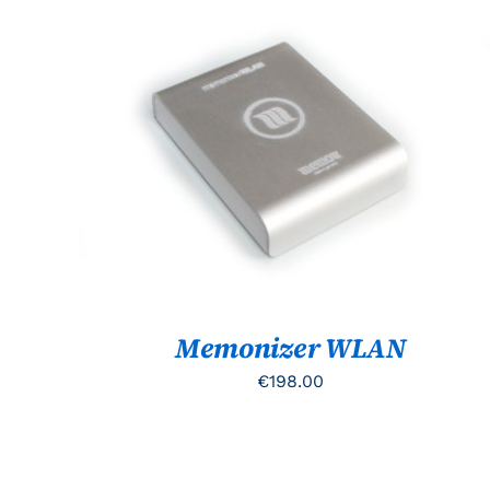
TOEVOEGEN AAN WINKELWAGEN
/
QUICK
VIEW
Memonizer WLAN
€
198.00