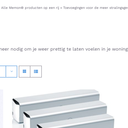
»
Alle Memon® producten op een rij
»
Toevoegingen voor de meer stralingsge
meer nodig om je weer prettig te laten voelen in je woning
DIT
OPTIES SELECTEREN
/
QUICK VIEW