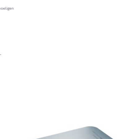
voeligen
.