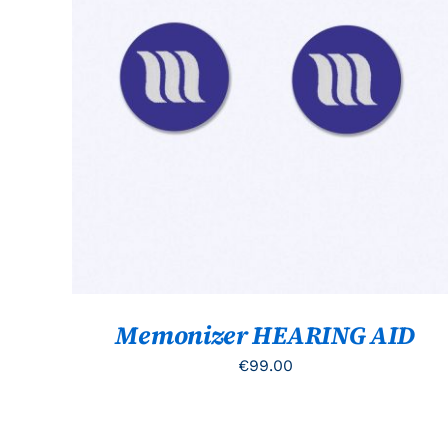
TOEVOEGEN AAN WINKELWAGEN
/
QUICK
VIEW
Memonizer HEARING AID
€
99.00