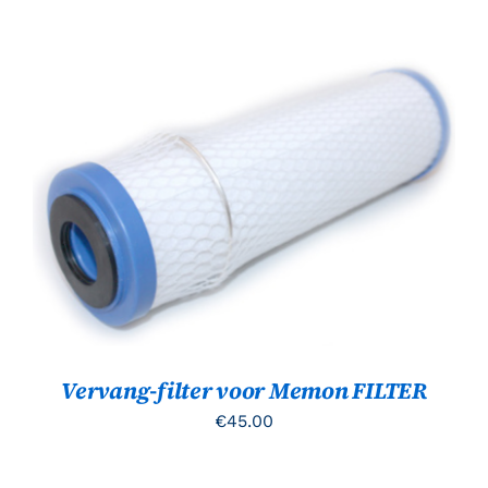
tot
€2,559.00
TOEVOEGEN AAN WINKELWAGEN
/
DETAILS
Vervang-filter voor Memon FILTER
€
45.00