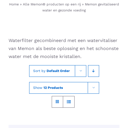
Skip
Home
»
Alle Memon® producten op een rij
»
Memon gevitaliseerd
water en gezonde voeding
to
content
Waterfilter gecombineerd met een watervitaliser
van Memon als beste oplossing en het schoonste
water met de mooiste kristallen.
Sort by
Default Order
Show
12 Products