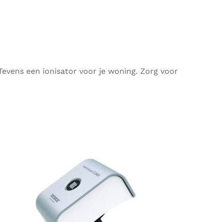
Tevens een ionisator voor je woning. Zorg voor
Gewaardeerd
DIT
OPTIES SELECTEREN
/
QUICK VIEW
4.87
uit 5
PRODUCT