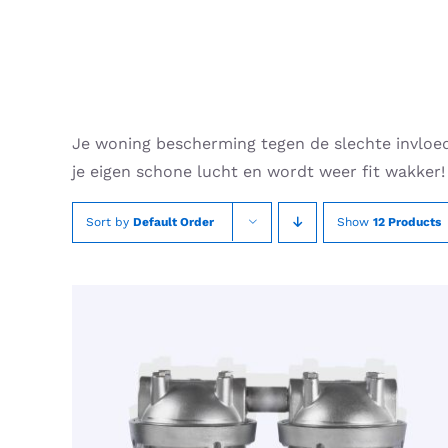
Skip
to
content
Je woning bescherming tegen de slechte invloede
je eigen schone lucht en wordt weer fit wakker!
Sort by
Default Order
Show
12 Products