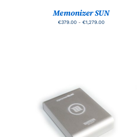
WORDEN
Memonizer SUN
OP
DE
Prijsklasse:
€
379.00
-
€
1,279.00
PRODUCTPAGINA
€379.00
tot
€1,279.00
TOEVOEGEN AAN WINKELWAGEN
/
QUICK
VIEW