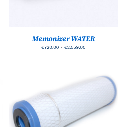
OPTIE
KAN
GEKOZEN
WORDEN
OP
DE
PRODUCTPAGINA
Memonizer WATER
Prijsklasse:
€
720.00
-
€
2,559.00
€720.00
tot
€2,559.00
TOEVOEGEN AAN WINKELWAGEN
/
QUICK
VIEW