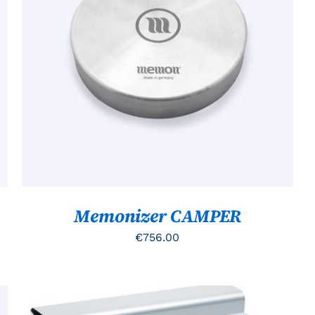
TOEVOEGEN AAN WINKELWAGEN
/
QUICK
VIEW
Memonizer CAMPER
€
756.00