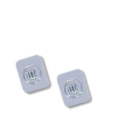
€2,775.00
TOEVOEGEN AAN WINKELWAGEN
/
QUICK
VIEW