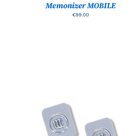
Memonizer MOBILE
WORDEN
OP
€
99.00
DE
PRODUCTPAGINA
TOEVOEGEN AAN WINKELWAGEN
/
QUICK
VIEW