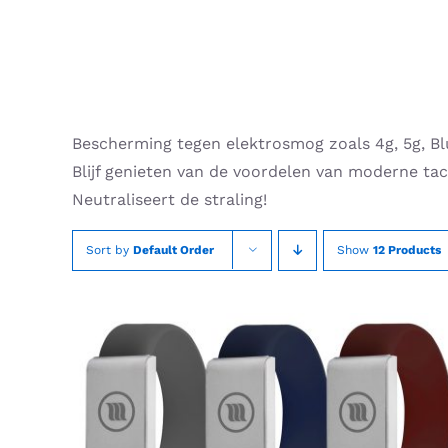
Skip
to
content
Bescherming tegen elektrosmog zoals 4g, 5g, Bl
Blijf genieten van de voordelen van moderne t
Neutraliseert de straling!
Sort by
Default Order
Show
12 Products