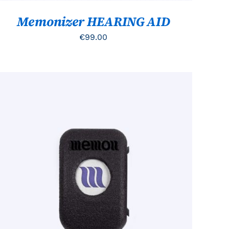
Memonizer HEARING AID
€
99.00
TOEVOEGEN AAN WINKELWAGEN
/
QUICK
VIEW