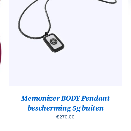
Gewaardeerd
TOEVOEGEN AAN WINKELWAGEN
/
QUICK
4.00
uit 5
VIEW
Memonizer BODY Pendant
bescherming 5g buiten
€
270.00