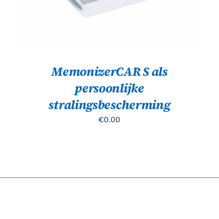
MemonizerCAR S als
persoonlijke
stralingsbescherming
€
0.00