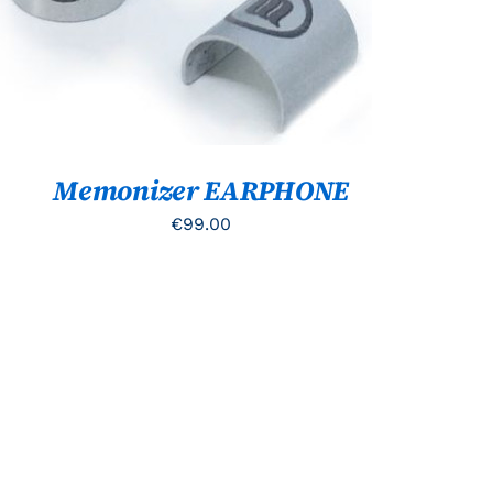
QUICK VIEW
Memonizer EARPHONE
€
99.00