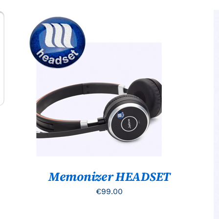
TOEVOEGEN AAN WINKELWAGEN
/
QUICK VIEW
Memonizer HEADSET
€
99.00