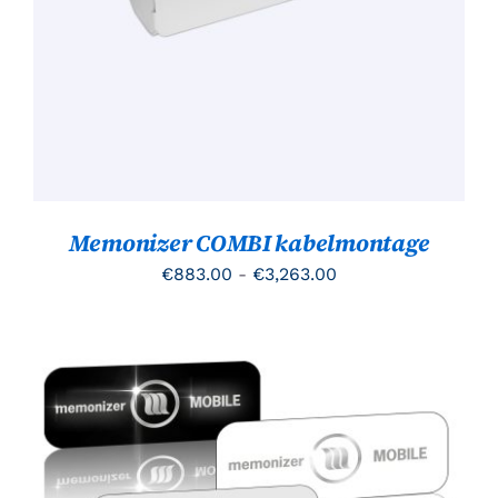
MEERDERE
VARIATIES.
DEZE
OPTIE
KAN
GEKOZEN
WORDEN
OP
DE
PRODUCTPAGINA
Memonizer COMBI kabelmontage
Prijsklasse:
€
883.00
-
€
3,263.00
€883.00
tot
€3,263.00