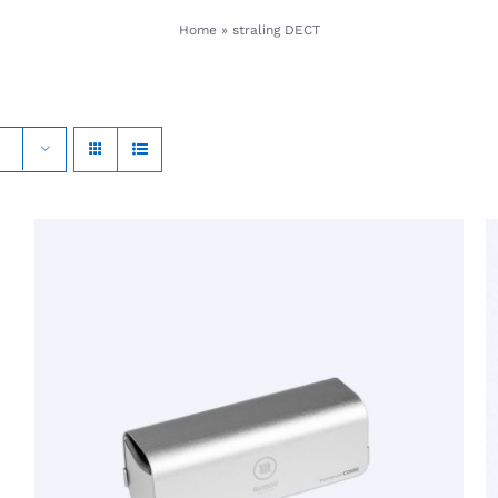
Home
»
straling DECT
DIT
OPTIES SELECTEREN
/
QUICK VIEW
PRODUCT