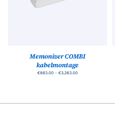
HEEFT
MEERDERE
VARIATIES.
DEZE
OPTIE
KAN
GEKOZEN
WORDEN
OP
DE
PRODUCTPAGINA
Memonizer COMBI
kabelmontage
Prijsklasse:
€
883.00
-
€
3,263.00
€883.00
tot
€3,263.00