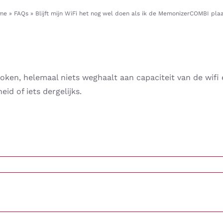
me
»
FAQs
»
Blijft mijn WiFi het nog wel doen als ik de MemonizerCOMBI pla
ken, helemaal niets weghaalt aan capaciteit van de wifi 
id of iets dergelijks.