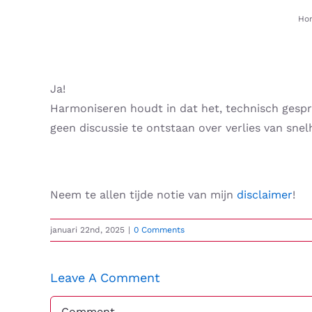
Skip
Ho
to
content
Ja!
Harmoniseren houdt in dat het, technisch gespro
geen discussie te ontstaan over verlies van snelhe
Neem te allen tijde notie van mijn
disclaimer
!
januari 22nd, 2025
|
0 Comments
Leave A Comment
Comment