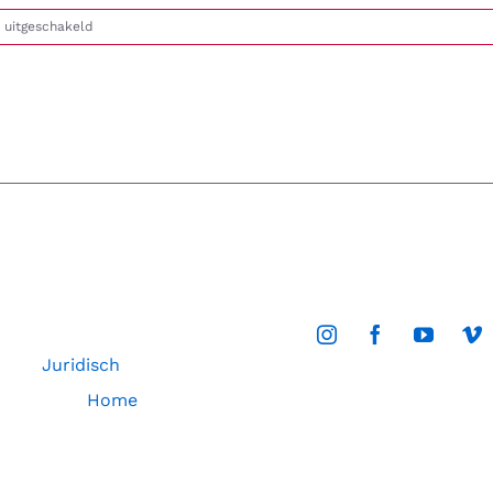
voor
 uitgeschakeld
Niet-
ioniserende
straling
beschadigt
insecten
Juridisch
Home