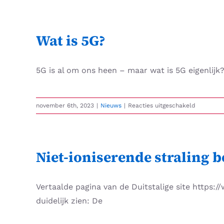
Skip
to
content
Wat is 5G?
5G is al om ons heen – maar wat is 5G eigenlij
voor
november 6th, 2023
|
Nieuws
|
Reacties uitgeschakeld
Wat
is
5G?
Niet-ioniserende straling 
Vertaalde pagina van de Duitstalige site https:
duidelijk zien: De