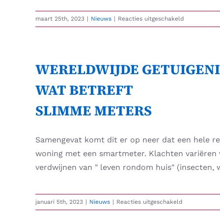
voor
maart 25th, 2023
|
Nieuws
|
Reacties uitgeschakeld
Mobiele
telefoons
kunnen
kanker
WERELDWIJDE GETUIGENI
veroorzaken,
zo
WAT BETREFT
werd
duidelijk
SLIMME METERS
in
de
NTP-
Samengevat komt dit er op neer dat een hele re
en
woning met een smartmeter. Klachten variëren v
Ramazzini-
studies
verdwijnen van " leven rondom huis" (insecten, 
voor
januari 5th, 2023
|
Nieuws
|
Reacties uitgeschakeld
WERELDWIJ