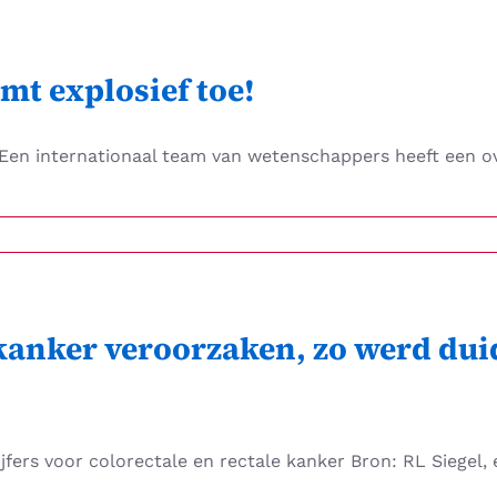
t explosief toe!
Een internationaal team van wetenschappers heeft een ove
en
anker veroorzaken, zo werd duid
ef
ijfers voor colorectale en rectale kanker Bron: RL Siegel, et