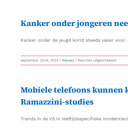
Skip
to
content
Kanker onder jongeren neem
Kanker onder de jeugd komt steeds vaker voor. 
voor
september 22nd, 2023
|
Nieuws
|
Reacties uitgeschakeld
Kanker
onder
jonger
neemt
Mobiele telefoons kunnen k
explosi
toe!
Ramazzini-studies
Trends in de VS in leeftijdsspecifieke incidentiec