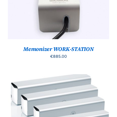
Memonizer WORK-STATION
€
885.00
DIT
OPTIES SELECTEREN
/
PRODUCT
DETAILS
HEEFT