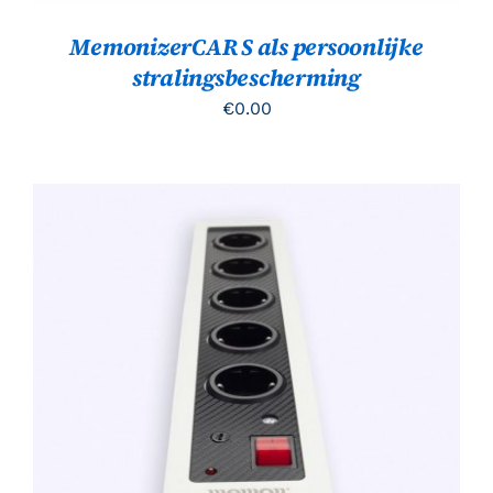
MemonizerCAR S als persoonlijke
stralingsbescherming
€
0.00
TOEVOEGEN AAN WINKELWAGEN
/
DETAILS