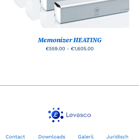
MEERDERE
VARIATIES.
DEZE
OPTIE
KAN
GEKOZEN
Memonizer HEATING
WORDEN
OP
Prijsklasse:
€
559.00
-
€
1,605.00
DE
PRODUCTPAGINA
€559.00
tot
€1,605.00
Contact
Downloads
Galerij
Juridisch