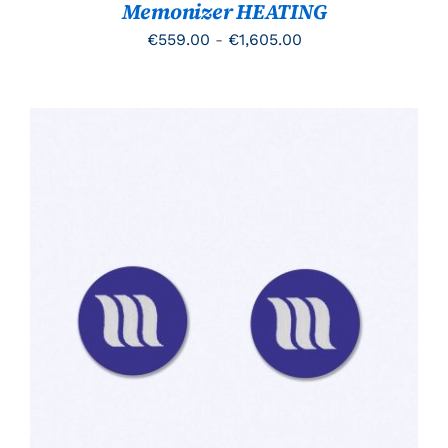
Memonizer HEATING
WORDEN
OP
Prijsklasse:
€
559.00
-
€
1,605.00
DE
PRODUCTPAGINA
€559.00
tot
€1,605.00
TOEVOEGEN AAN WINKELWAGEN
/
DETAILS