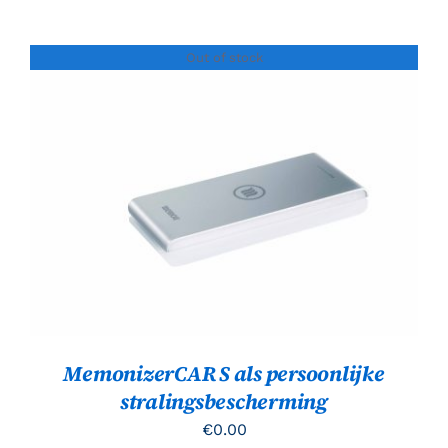
Out of stock
Gewaardeerd
DETAILS
5.00
uit 5
MemonizerCAR S als persoonlijke
stralingsbescherming
€
0.00