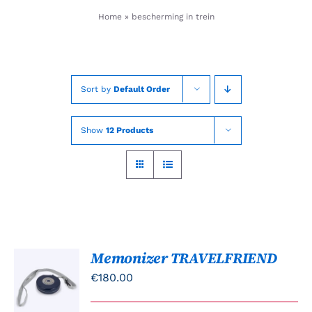
Skip
Home
»
bescherming in trein
to
content
Sort by
Default Order
Show
12 Products
Memonizer TRAVELFRIEND
TOEVOEGEN
AAN
€
180.00
WINKELWAGEN
/