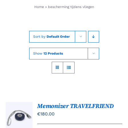
Skip
Home
»
bescherming tijdens vliegen
to
content
Sort by
Default Order
Show
12 Products
Memonizer TRAVELFRIEND
TOEVOEGEN
AAN
€
180.00
WINKELWAGEN
/