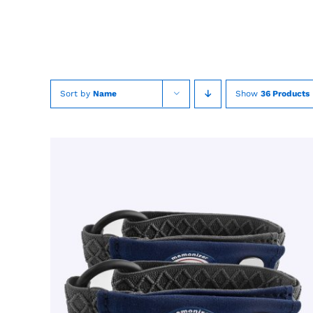
Skip
to
content
Sort by
Name
Show
36 Products
TOEVOEGEN AAN WINKELWAGEN
/
QUICK
VIEW