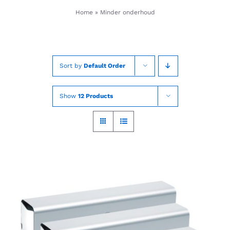
Skip
Home
»
Minder onderhoud
to
content
Sort by
Default Order
Show
12 Products