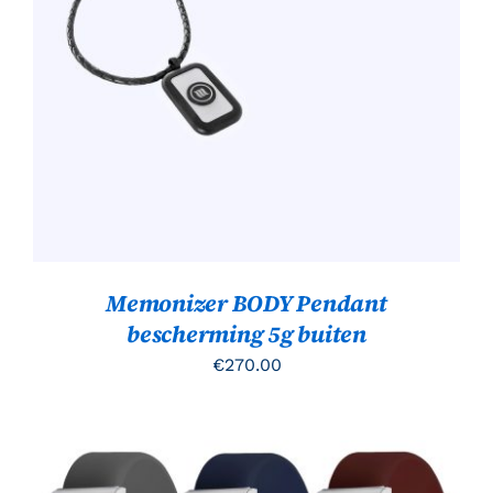
Gewaardeerd
TOEVOEGEN AAN WINKELWAGEN
/
4.00
uit 5
DETAILS
Memonizer BODY Pendant
bescherming 5g buiten
€
270.00