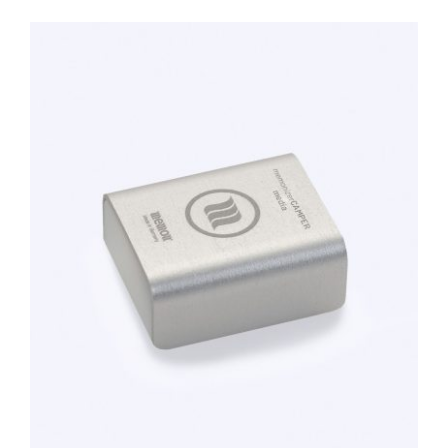
tot
€3,263.00
TOEVOEGEN AAN WINKELWAGEN
/
DETAILS