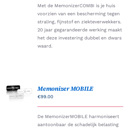
HEEFT
tot
Met de MemonizerCOMBI is je huis
MEERDERE
€3,263.00
VARIATIES.
voorzien van een bescherming tegen
DEZE
straling, fijnstof en ziekteverwekkers.
OPTIE
KAN
20 jaar gegarandeerde werking maakt
GEKOZEN
het deze investering dubbel en dwars
WORDEN
OP
waard.
DE
PRODUCTPAGINA
Memonizer MOBILE
Gewaardeerd
OPTIES
5.00
uit 5
SELECTEREN
€
99.00
DIT
/
PRODUCT
DETAILS
HEEFT
De MemonizerMOBILE harmoniseert
MEERDERE
VARIATIES.
aantoonbaar de schadelijk belasting
DEZE