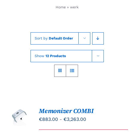
Skip
Home
»
werk
to
content
Sort by
Default Order
Show
12 Products
Memonizer COMBI
Gewaardeerd
OPTIES
4.87
uit 5
SELECTEREN
Prijsklasse:
€
883.00
-
€
3,263.00
DIT
/
€883.00
PRODUCT
DETAILS