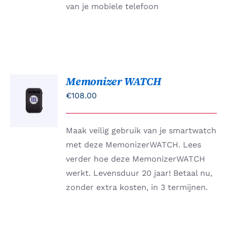
van je mobiele telefoon
OPTIE
KAN
GEKOZEN
WORDEN
OP
DE
PRODUCTPAGINA
Memonizer WATCH
TOEVOEGEN
AAN
€
108.00
WINKELWAGEN
/
DETAILS
Maak veilig gebruik van je smartwatch
met deze MemonizerWATCH. Lees
verder hoe deze MemonizerWATCH
werkt. Levensduur 20 jaar! Betaal nu,
zonder extra kosten, in 3 termijnen.