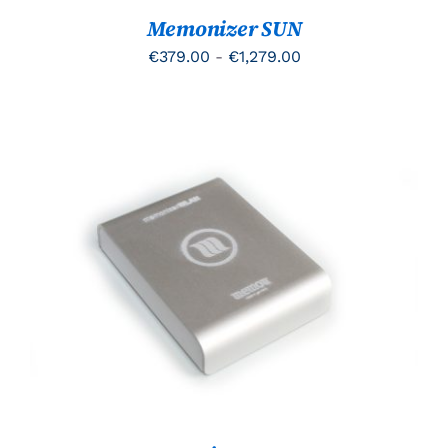
OP
Memonizer SUN
DE
PRODUCTPAGINA
Prijsklasse:
€
379.00
-
€
1,279.00
€379.00
tot
€1,279.00
TOEVOEGEN AAN WINKELWAGEN
/
DETAILS