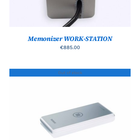
Memonizer WORK-STATION
€
885.00
Out of stock
Gewaardeerd
DETAILS
5.00
uit 5