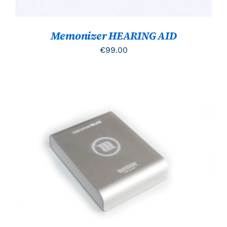
Memonizer HEARING AID
€
99.00
TOEVOEGEN AAN WINKELWAGEN
/
DETAILS