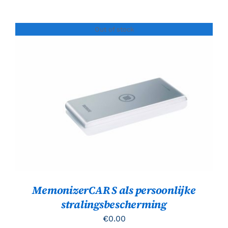
Out of stock
Gewaardeerd
DETAILS
5.00
uit 5
MemonizerCAR S als persoonlijke
stralingsbescherming
€
0.00