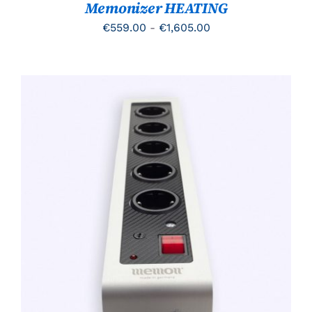
Memonizer HEATING
WORDEN
OP
Prijsklasse:
€
559.00
-
€
1,605.00
DE
PRODUCTPAGINA
€559.00
tot
€1,605.00
TOEVOEGEN AAN WINKELWAGEN
/
DETAILS