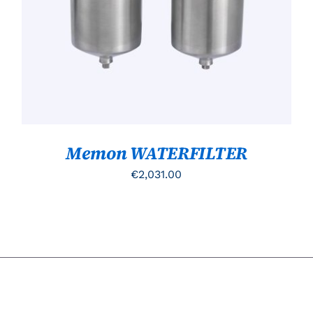
HEEFT
MEERDERE
VARIATIES.
DEZE
OPTIE
KAN
GEKOZEN
WORDEN
OP
DE
PRODUCTPAGINA
Memon WATERFILTER
€
2,031.00