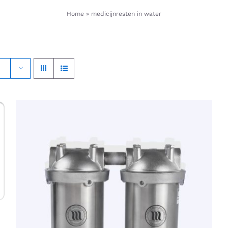
Home
»
medicijnresten in water
DIT
OPTIES SELECTEREN
/
QUICK VIEW
PRODUCT