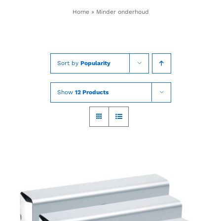
Skip
Home
»
Minder onderhoud
to
content
Sort by
Popularity
Show
12 Products