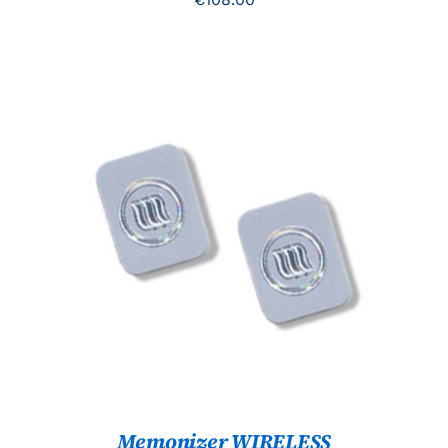
TOEVOEGEN AAN WINKELWAGEN
/
DETAILS
Memonizer WIRELESS