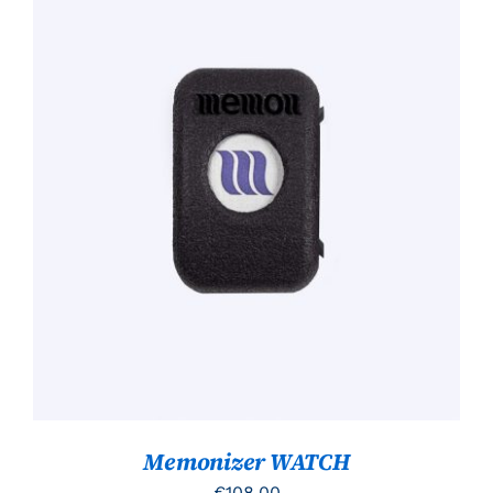
TOEVOEGEN AAN WINKELWAGEN
/
DETAILS
Memonizer WATCH
€
108.00