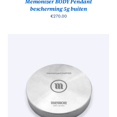
Memonizer BODY Pendant
bescherming 5g buiten
€
270.00
TOEVOEGEN AAN WINKELWAGEN
/
DETAILS