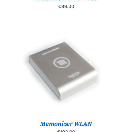
€
99.00
TOEVOEGEN AAN WINKELWAGEN
/
DETAILS
Memonizer WLAN
€
198.00