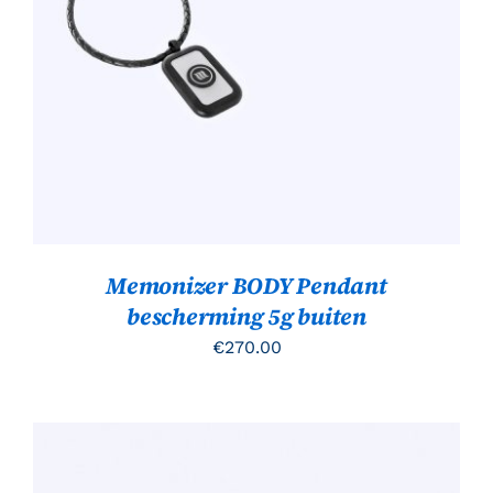
Gewaardeerd
TOEVOEGEN AAN WINKELWAGEN
/
4.00
uit 5
DETAILS
Memonizer BODY Pendant
bescherming 5g buiten
€
270.00