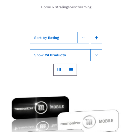
Skip
Home
»
stralingsbescherming
to
content
Sort by
Rating
Show
24 Products