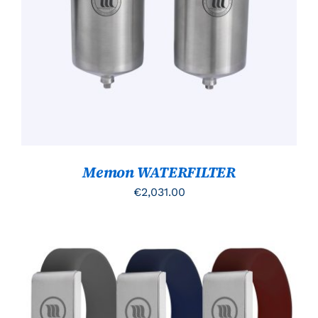
PRODUCT
DETAILS
HEEFT
MEERDERE
VARIATIES.
DEZE
OPTIE
KAN
GEKOZEN
WORDEN
OP
DE
PRODUCTPAGINA
Memon WATERFILTER
€
2,031.00