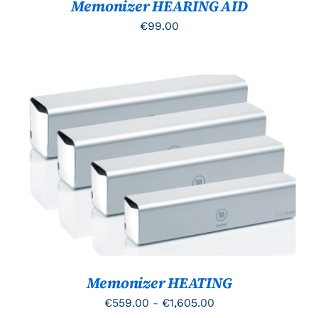
Memonizer HEARING AID
€
99.00
DIT
OPTIES SELECTEREN
/
PRODUCT
DETAILS
HEEFT
MEERDERE
VARIATIES.
DEZE
OPTIE
KAN
GEKOZEN
Memonizer HEATING
WORDEN
OP
Prijsklasse:
€
559.00
-
€
1,605.00
DE