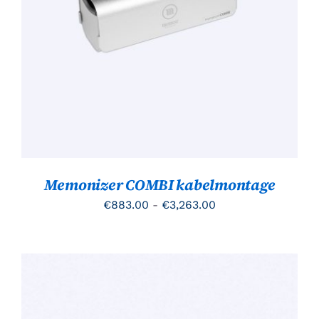
OPTIES SELECTEREN
/
PRODUCT
DETAILS
HEEFT
MEERDERE
VARIATIES.
DEZE
OPTIE
KAN
GEKOZEN
WORDEN
OP
DE
PRODUCTPAGINA
Memonizer COMBI kabelmontage
Prijsklasse:
€
883.00
-
€
3,263.00
€883.00
tot
€3,263.00