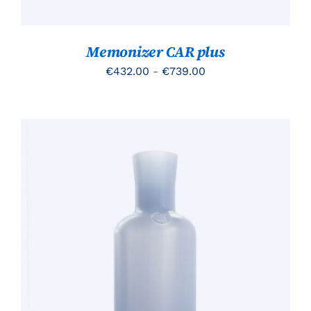
OP
DE
PRODUCTPAGINA
Memonizer CAR plus
Prijsklasse:
€
432.00
-
€
739.00
€432.00
tot
€739.00
TOEVOEGEN AAN WINKELWAGEN
/
DETAILS