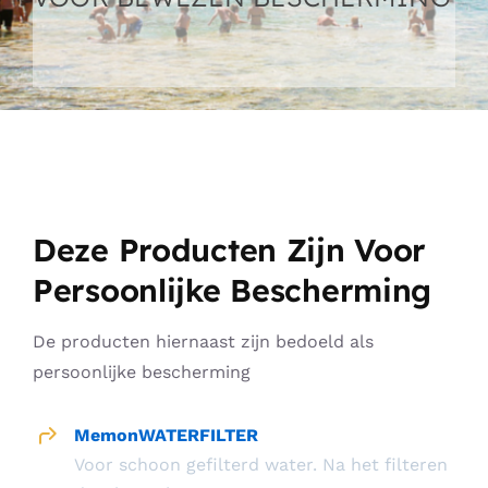
Shop – Bescherming huisdieren
Producten (alles)
Winkelwagen
Waarom Memon
Deze Producten Zijn Voor
Persoonlijke Bescherming
Memon werking
De producten hiernaast zijn bedoeld als
Memon bedrijf
persoonlijke bescherming
MemonWATERFILTER
FAQ
Voor schoon gefilterd water. Na het filteren