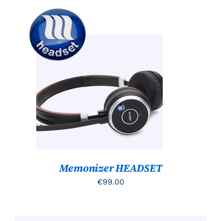
€699.00
TOEVOEGEN AAN WINKELWAGEN
/
DETAILS
Memonizer HEADSET
€
99.00