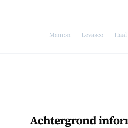
Memon
Levasco
Haal 
Achtergrond inform