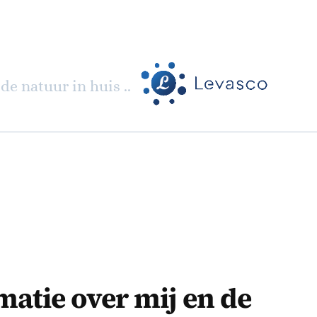
de natuur in huis ..
atie over mij en de