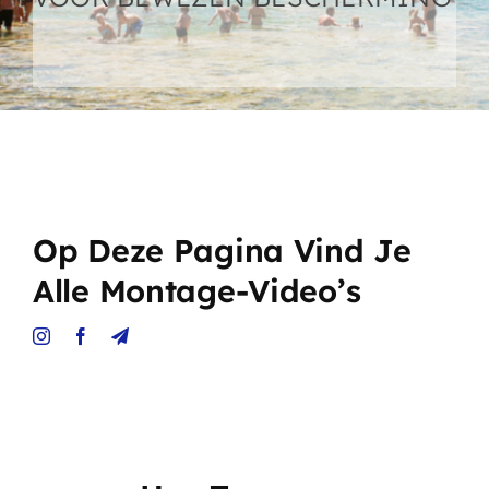
Shop – Bescherming huisdieren
Producten (alles)
Winkelwagen
Waarom Memon
Op Deze Pagina Vind Je
Alle Montage-Video’s
Memon werking
Memon bedrijf
FAQ