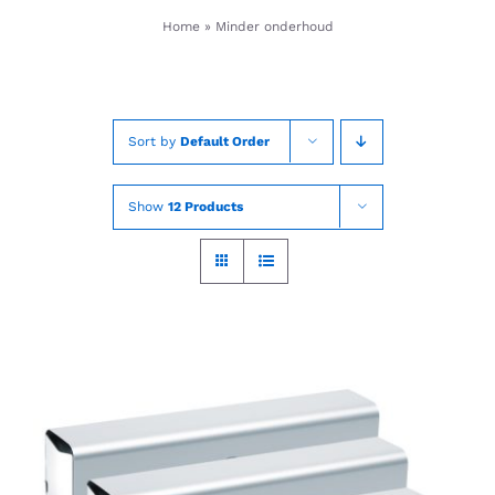
Skip
Home
»
Minder onderhoud
to
content
Sort by
Default Order
Show
12 Products