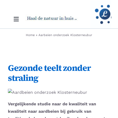
Skip
to
content
Toggle
Navigation
Shop – Basis bescherming
Home
»
Aarbeien onderzoek Klosterneubur
Shop – Aanvullende bescherming
Gezonde teelt zonder
Shop – Persoonlijke bescherming
straling
Shop – Bescherming onderweg
Shop – Vitaliseren Eten&Drinken
Vergelijkende studie naar de kwaliteit van
kwaliteit naar aardbeien bij gebruik van