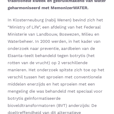
traditionele kweek en gebruikmakend van water
Shop – Bescherming huisdieren
geharmoniseerd met MemonizerWATER.
Producten (alles)
In Klosterneuburg (nabij Wenen) bevind zich het
“Ministry of Life”, een afdeling van het Federaal
Ministerie van Landbouw, Boswezen, Milieu en
Winkelwagen
Waterbeheer. In 2000 werden, in het kader van
onderzoek naar preventie, aardbeien van de
Waarom Memon
Elsanta-teelt behandeld tegen botrytis (het
rotten van de vrucht) op 2 verschillende
Memon werking
manieren. Het onderzoek spitste zich toe op het
verschil tussen het sproeien met conventionele
middelen enerzijds en het sproeien met een
Memon bedrijf
mengeling die was behandeld met speciaal voor
botrytis geïnformatiseerde
FAQ
bioveldtransformatoren (BVT) anderzijds: De
doeltreffendheid van dit alternatieve